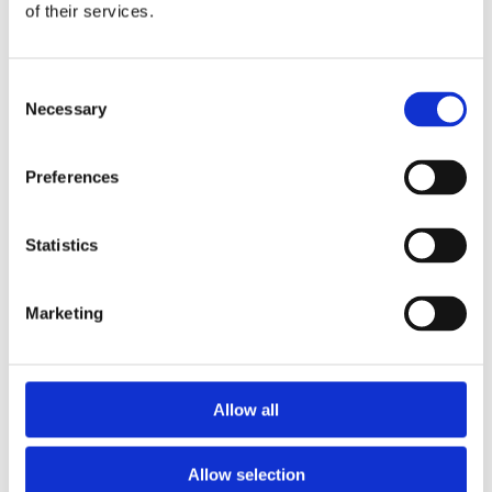
of their services.
1164 Budapest, Simongát utca 2. / Hátsó
bejárat /
Nyitvatartás
Consent
Necessary
Selection
Hétfőtől-Péntekig : 08:00 - 17:00
Szombaton: 08:00 - 14:00
Preferences
+36-70-353-05-53
Statistics
Hívjon most!
Marketing
Árajánlat kérés:
Allow all
Név
Allow selection