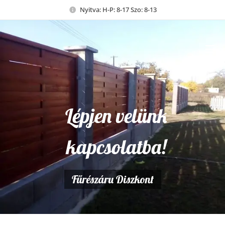
Nyitva: H-P: 8-17 Szo: 8-13
Lépjen velünk
kapcsolatba!
Fűrészáru Diszkont